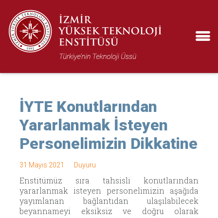
İYTE Konutlarından
Yararlanmak İsteyen
Personelimizin Dikkatine
31 Mayıs 2021
Duyuru
Enstitümüz sıra tahsisli konutlarından
yararlanmak isteyen personelimizin aşağıda
yayımlanan bağlantıdan ulaşılabilecek
beyannameyi eksiksiz ve doğru olarak