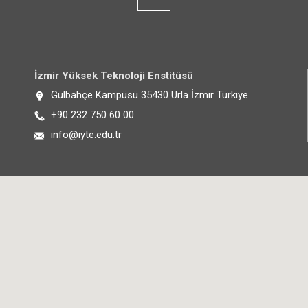
İzmir Yüksek Teknoloji Enstitüsü
Adres:
Gülbahçe Kampüsü 35430 Urla İzmir Türkiye
Telefon:
+90 232 750 60 00
E-posta:
info@iyte.edu.tr