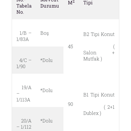
2
M
Tipi
Tabela
Durumu
No.
1/B –
Boş
B2 Tipi Konut
1/83A
45
(
Salon +
Mutfak )
4/C –
*Dolu
1/90
19/A
*Dolu
–
B1 Tipi Konut
1/113A
90
( 2+1
Dublex )
20/A
*Dolu
– 1/112