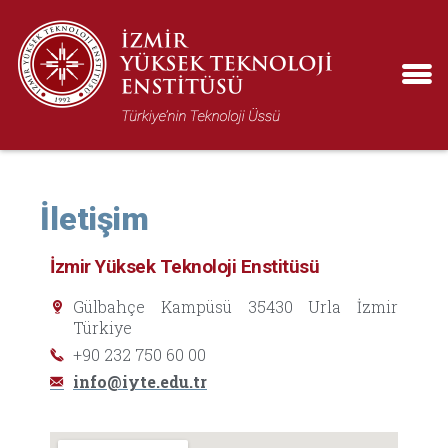
İletişim
İzmir Yüksek Teknoloji Enstitüsü
Gülbahçe Kampüsü 35430 Urla İzmir
Türkiye
+90 232 750 60 00
info@iyte.edu.tr