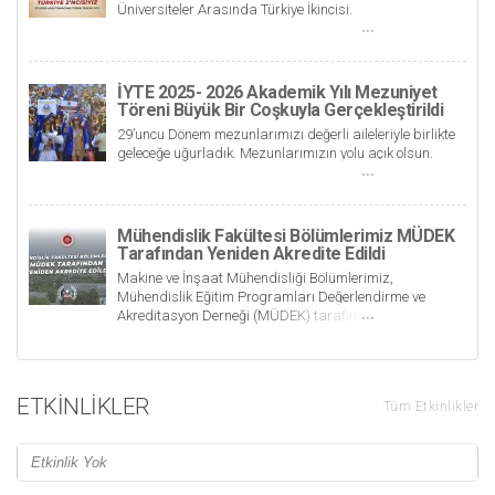
Üniversiteler Arasında Türkiye İkincisi.
İYTE 2025- 2026 Akademik Yılı Mezuniyet
Töreni Büyük Bir Coşkuyla Gerçekleştirildi
29’uncu Dönem mezunlarımızı değerli aileleriyle birlikte
geleceğe uğurladık. Mezunlarımızın yolu açık olsun.
Mühendislik Fakültesi Bölümlerimiz MÜDEK
Tarafından Yeniden Akredite Edildi
Makine ve İnşaat Mühendisliği Bölümlerimiz,
Mühendislik Eğitim Programları Değerlendirme ve
Akreditasyon Derneği (MÜDEK) tarafından yeniden
akredite edildi. Böylece mühendislikte akredite olan
bölüm sayımız 7'ye ulaştı.
ETKINLIKLER
Tüm Etkinlikler
Etkinlik Yok