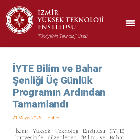
İYTE Bilim ve Bahar
Şenliği Üç Günlük
Programın Ardından
Tamamlandı
21 Mayıs 2026
Haber
İzmir Yüksek Teknoloji Enstitüsü (İYTE)
bünyesinde düzenlenen “Bilim ve Bahar