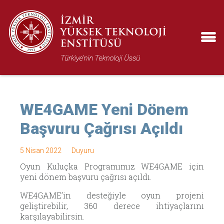
WE4GAME Yeni Dönem
Başvuru Çağrısı Açıldı
5 Nisan 2022
Duyuru
Oyun Kuluçka Programımız WE4GAME için
yeni dönem başvuru çağrısı açıldı.
WE4GAME’in desteğiyle oyun projeni
geliştirebilir, 360 derece ihtiyaçlarını
karşılayabilirsin.