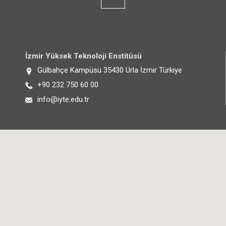
İzmir Yüksek Teknoloji Enstitüsü
Adres:
Gülbahçe Kampüsü 35430 Urla İzmir Türkiye
Telefon:
+90 232 750 60 00
E-posta:
info@iyte.edu.tr