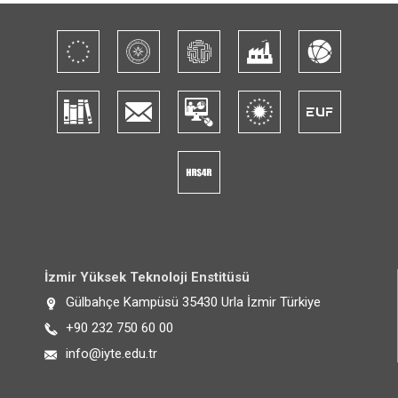
İzmir Yüksek Teknoloji Enstitüsü
Adres:
Gülbahçe Kampüsü 35430 Urla İzmir Türkiye
Telefon:
+90 232 750 60 00
E-posta:
info@iyte.edu.tr