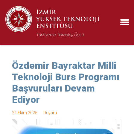
Özdemir Bayraktar Milli
Teknoloji Burs Programı
Başvuruları Devam
Ediyor
24 Ekim 2025
Duyuru