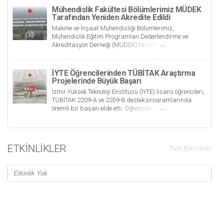
Mühendislik Fakültesi Bölümlerimiz MÜDEK
Tarafından Yeniden Akredite Edildi
Makine ve İnşaat Mühendisliği Bölümlerimiz,
Mühendislik Eğitim Programları Değerlendirme ve
Akreditasyon Derneği (MÜDEK) tarafından yeniden
akredite edildi. Böylece mühendislikte akredite olan
bölüm sayımız 7'ye ulaştı.
İYTE Öğrencilerinden TÜBİTAK Araştırma
Projelerinde Büyük Başarı
İzmir Yüksek Teknoloji Enstitüsü (İYTE) lisans öğrencileri,
TÜBİTAK 2209-A ve 2209-B destek programlarında
önemli bir başarı elde etti. Öğrenciler tarafından
hazırlanan toplam 141 proje TÜBİTAK değerlendirmeleri
sonucunda desteklenmeye hak kazandı.
ETKINLIKLER
Tüm Etkinlikler
Etkinlik Yok